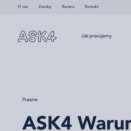
O nas
Zasoby
Kariera
Kontakt
Przejdź do głównej treści
Jak pracujemy
Prawne
ASK4 Warun