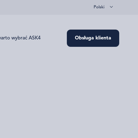
Polski
warto wybrać ASK4
Obsługa klienta