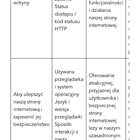
witryny
funkcjonalności
Status
witry
i działania
dostępu /
infor
naszej strony
kod statusu
możn
internetowej.
HTTP
w na
polit
doty
plikó
Pliki
Używana
Goog
Oferowanie
przeglądarka
Analy
atrakcyjnej,
i system
prze
przyjaznej dla
Aby ulepszyć
operacyjny
prze
użytkownika i
naszą stronę
Język i
mies
bezpiecznej
internetową i
wersja
Więc
strony
zapewnić jej
przeglądarki
infor
internetowej
bezpieczeństwo
Sposób
możn
leży w naszym
interakcji z
w na
uzasadnionym
naszą
polit