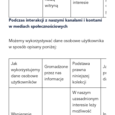
interesie
witryną
doty
plikó
Podczas interakcji z naszymi kanałami i kontami
w mediach społecznościowych
Możemy wykorzystywać dane osobowe użytkownika
w sposób opisany poniżej:
Jak
Podstawa
Gromadzone
Jak dł
wykorzystujemy
prawna
przez nas
przec
dane osobowe
niniejszej
informacje
dane
użytkowników
kolekcji
W naszym
uzasadnionym
interesie leży
możliwość
Wspieranie
Inform