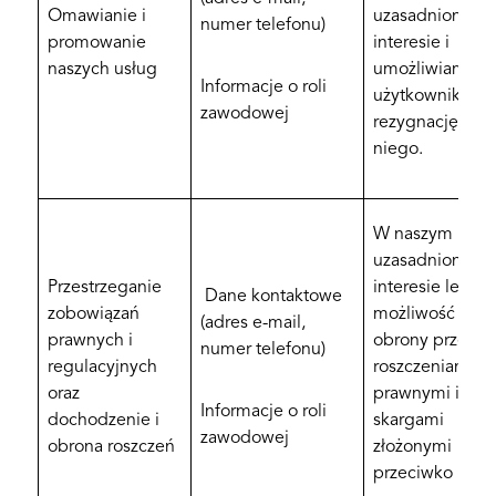
Omawianie i
uzasadnionym
numer telefonu)
promowanie
interesie i
naszych usług
umożliwiamy
Informacje o roli
użytkownikowi
zawodowej
rezygnację z
niego.
W naszym
uzasadnionym
Przestrzeganie
interesie leży
Dane kontaktowe
zobowiązań
możliwość
(adres e-mail,
prawnych i
obrony przed
numer telefonu)
regulacyjnych
roszczeniami
oraz
prawnymi i
Informacje o roli
dochodzenie i
skargami
zawodowej
obrona roszczeń
złożonymi
przeciwko