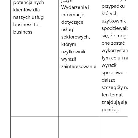
język
potencjalnych
przypadku
Wydarzenia i
klientów dla
których
informacje
naszych usług
użytkownik
dotyczące
business-to-
spodziewałby
usług
business
się, że mogą
sektorowych,
one zostać
którymi
wykorzystane w
użytkownik
tym celu i nie
wyraził
wyraził
zainteresowanie
sprzeciwu -
dalsze
szczegóły na
ten temat
znajdują się
poniżej.