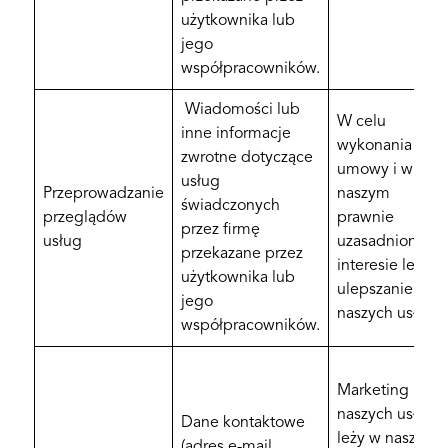
użytkownika lub
jego
współpracowników.
Wiadomości lub
W celu
inne informacje
wykonania
zwrotne dotyczące
umowy i w
usług
Przeprowadzanie
naszym
świadczonych
przeglądów
prawnie
przez firmę
usług
uzasadnionym
przekazane przez
interesie leży
użytkownika lub
ulepszanie
jego
naszych usług.
współpracowników.
Marketing
naszych usług
Dane kontaktowe
leży w naszym
(adres e-mail,