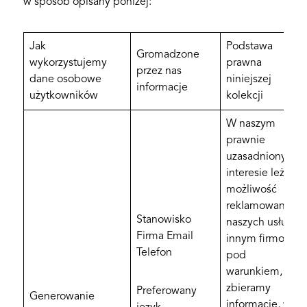
w sposób opisany poniżej:
Jak
Podstawa
Gromadzone
wykorzystujemy
prawna
przez nas
dane osobowe
niniejszej
informacje
użytkowników
kolekcji
W naszym
prawnie
uzasadnionym
interesie leży
możliwość
reklamowania
Stanowisko
naszych usług
Firma Email
innym firmom,
Telefon
pod
warunkiem, że
zbieramy
Preferowany
Generowanie
informacje, w