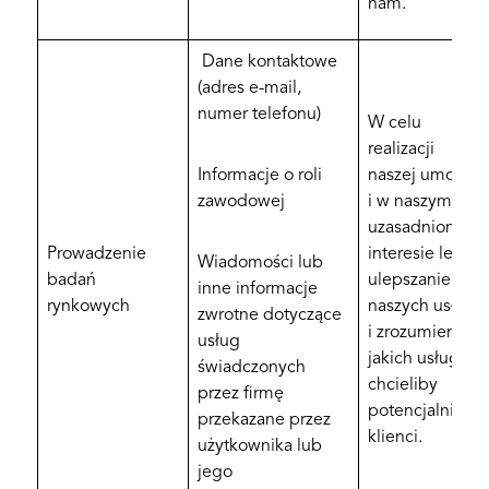
nam.
Dane kontaktowe
(adres e-mail,
numer telefonu)
W celu
realizacji
Informacje o roli
naszej umowy
zawodowej
i w naszym
uzasadnionym
Prowadzenie
interesie leży
Wiadomości lub
badań
ulepszanie
inne informacje
rynkowych
naszych usług
zwrotne dotyczące
i zrozumienie,
usług
jakich usług
świadczonych
chcieliby
przez firmę
potencjalni
przekazane przez
klienci.
użytkownika lub
jego