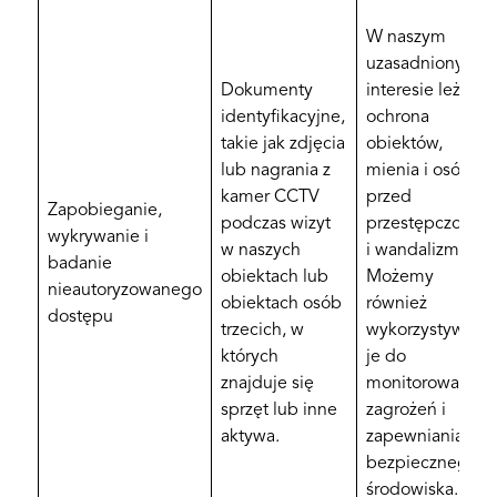
W naszym
uzasadnionym
Dokumenty
interesie leży
identyfikacyjne,
ochrona
takie jak zdjęcia
obiektów,
lub nagrania z
mienia i osób
kamer CCTV
przed
Zapobieganie,
podczas wizyt
przestępczością
wykrywanie i
w naszych
i wandalizmem.
badanie
obiektach lub
Możemy
nieautoryzowanego
obiektach osób
również
dostępu
trzecich, w
wykorzystywać
których
je do
znajduje się
monitorowania
sprzęt lub inne
zagrożeń i
aktywa.
zapewniania
bezpiecznego
środowiska.