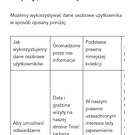
Możemy wykorzystywać dane osobowe użytkownika
w sposób opisany poniżej:
Jak
Podstawa
Gromadzone
Jak 
wykorzystujemy
prawna
przez nas
prze
dane osobowe
niniejszej
informacje
te d
użytkowników
kolekcji
Dane
są
prze
Data i
przez
W naszym
godzina
trwan
prawnie
wizyty na
Pliki
uzasadnionym
naszej
zazw
Aby umożliwić
interesie leży
stronie Treść
usuw
odwiedzanie
zapewnienie
żądania
opus