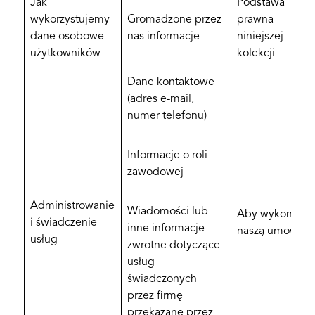
Jak
Podstawa
wykorzystujemy
Gromadzone przez
prawna
dane osobowe
nas informacje
niniejszej
użytkowników
kolekcji
Dane kontaktowe
(adres e-mail,
numer telefonu)
Informacje o roli
zawodowej
Administrowanie
Wiadomości lub
Aby wykonać
i świadczenie
inne informacje
naszą umowę
usług
zwrotne dotyczące
usług
świadczonych
przez firmę
przekazane przez