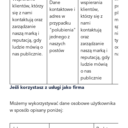
Dane
wspierania
klientów, którzy
przec
kontaktowe i
klientów,
się z nami
platfo
adres w
którzy się z
kontaktują oraz
medi
przypadku
nami
zarządzanie
społec
"polubienia"
kontaktują
naszą marką i
nie p
jednego z
oraz
reputacją, gdy
tych i
naszych
zarządzanie
ludzie mówią o
oddzie
postów
naszą marką i
nas publicznie.
naszym
reputacją, gdy
ludzie mówią
o nas
publicznie
Jeśli korzystasz z usługi jako firma
Możemy wykorzystywać dane osobowe użytkownika
w sposób opisany poniżej: