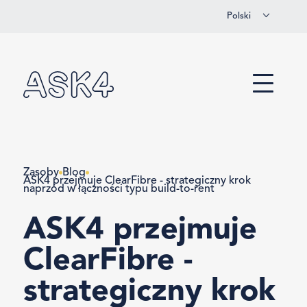
Polski
Przejdź do głównej treści
Menu
Zasoby
Blog
ASK4 przejmuje ClearFibre - strategiczny krok
naprzód w łączności typu build-to-rent
ASK4 przejmuje
ClearFibre -
strategiczny krok