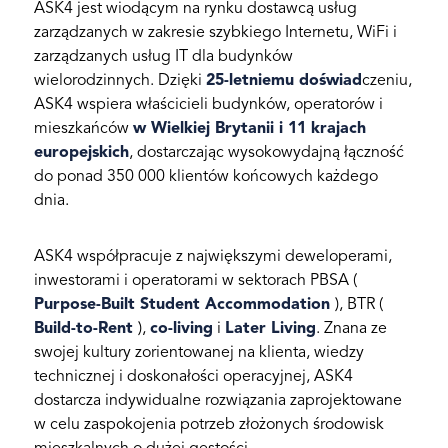
ASK4 jest wiodącym na rynku dostawcą usług
zarządzanych w zakresie szybkiego Internetu, WiFi i
zarządzanych usług IT dla budynków
wielorodzinnych. Dzięki
25-letniemu doświad
czeniu,
ASK4 wspiera właścicieli budynków, operatorów i
mieszkańców
w Wielkiej Brytanii i 11 krajach
europejskich
, dostarczając wysokowydajną łączność
do ponad 350 000 klientów końcowych każdego
dnia.
ASK4 współpracuje z największymi deweloperami,
inwestorami i operatorami w sektorach PBSA (
Purpose-Built Student Accommodation
), BTR (
Build-to-Rent
),
co-living
i
Later Living
. Znana ze
swojej kultury zorientowanej na klienta, wiedzy
technicznej i doskonałości operacyjnej, ASK4
dostarcza indywidualne rozwiązania zaprojektowane
w celu zaspokojenia potrzeb złożonych środowisk